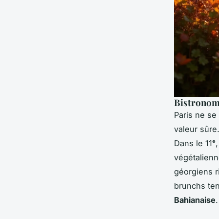
Bistronomi
Paris ne se
valeur sûre.
Dans le 11
végétalienn
géorgiens ri
brunchs te
Bahianaise
.