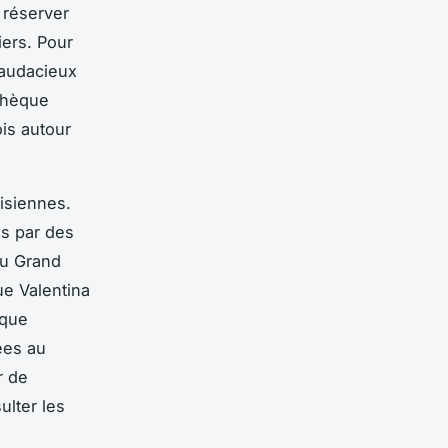
 réserver
iers. Pour
 audacieux
athèque
ois autour
risiennes.
es par des
u Grand
que
Valentina
ique
ées au
r de
ulter les