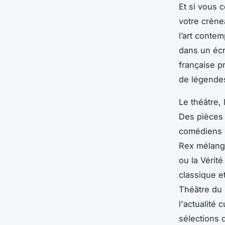
Et si vous 
votre crénea
l’art conte
dans un écr
française p
de légende
Le théâtre, 
Des pièce
comédiens d
Rex mélange
ou la Vérité
classique e
Théâtre du 
l'actualité 
sélections