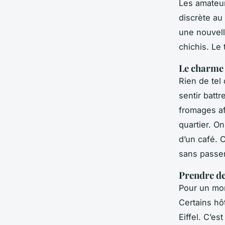
Les amateur
discrète au
une nouvelle
chichis. Le
Le charme 
Rien de tel
sentir batt
fromages af
quartier. O
d’un café. 
sans passer
Prendre de 
Pour un mom
Certains hô
Eiffel. C’e