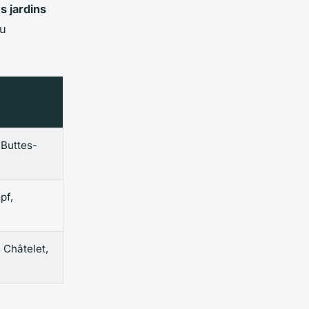
s jardins
du
, Buttes-
pf,
Châtelet,