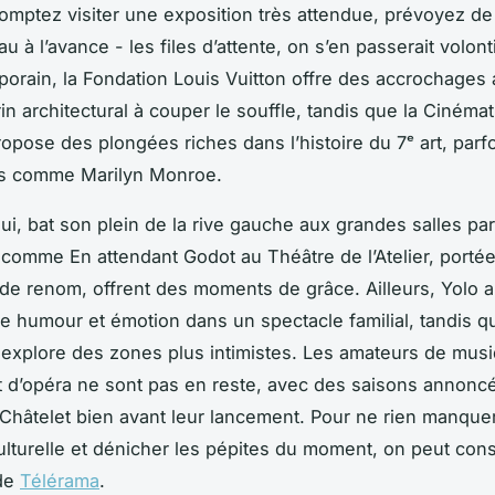
comptez visiter une exposition très attendue, prévoyez de
u à l’avance - les files d’attente, on s’en passerait volont
mporain, la Fondation Louis Vuitton offre des accrochages
in architectural à couper le souffle, tandis que la Ciném
ropose des plongées riches dans l’histoire du 7ᵉ art, parf
s comme Marilyn Monroe.
lui, bat son plein de la rive gauche aux grandes salles pa
s comme
En attendant Godot
au Théâtre de l’Atelier, porté
e renom, offrent des moments de grâce. Ailleurs,
Yolo
a
 humour et émotion dans un spectacle familial, tandis 
explore des zones plus intimistes. Les amateurs de mus
t d’opéra ne sont pas en reste, avec des saisons annonc
Châtelet bien avant leur lancement. Pour ne rien manque
culturelle et dénicher les pépites du moment, on peut cons
 de
Télérama
.