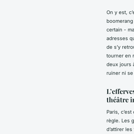
On y est, c
boomerang :
certain - m
adresses qu
de s’y retro
tourner en 
deux jours 
ruiner ni s
L’efferve
théâtre i
Paris, c’est
règle. Les
d’attirer le