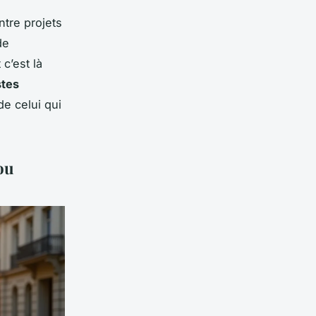
ntre projets
de
c’est là
stes
de celui qui
ou