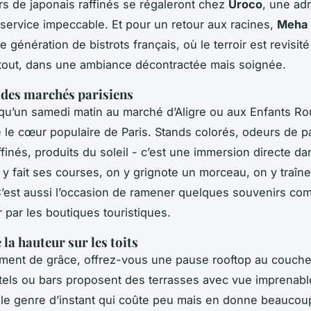
s de japonais raffinés se régaleront chez
Uroco
, une ad
 service impeccable. Et pour un retour aux racines,
Meha
 génération de bistrots français, où le terroir est revisit
 tout, dans une ambiance décontractée mais soignée.
des marchés parisiens
 qu’un samedi matin au marché d’Aligre ou aux Enfants R
re le cœur populaire de Paris. Stands colorés, odeurs de p
finés, produits du soleil - c’est une immersion directe da
n y fait ses courses, on y grignote un morceau, on y traîn
C’est aussi l’occasion de ramener quelques souvenirs com
 par les boutiques touristiques.
la hauteur sur les toits
ent de grâce, offrez-vous une pause rooftop au coucher
tels ou bars proposent des terrasses avec vue imprenable
st le genre d’instant qui coûte peu mais en donne beaucou