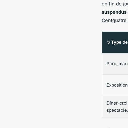
en fin de j
suspendus
Centquatre 
✨ Type de 
Parc, mar
Exposition,
Dîner-croi
spectacle,