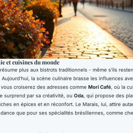
e et cuisines du monde
 résume plus aux bistrots traditionnels - même s’ils reste
 Aujourd’hui, la scène culinaire brasse les influences ave
ᵉ, vous croiserez des adresses comme
Mori Café
, où la cu
e surprend par sa créativité, ou
Oda
, qui propose des pla
ches en épices et en réconfort. Le Marais, lui, attire aut
ndance que pour ses spécialités brésiliennes, comme ch