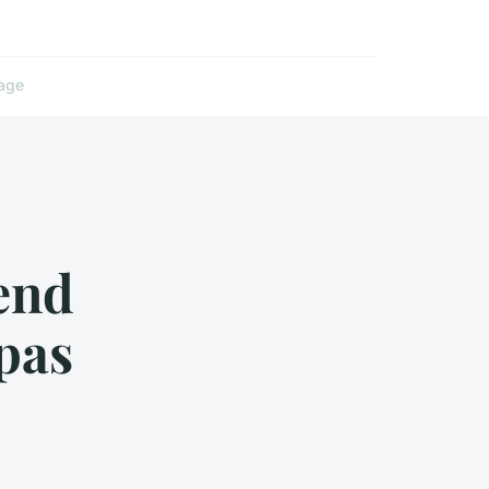
age
end
 pas