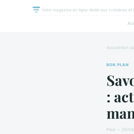
Votre magazine en ligne dédié aux croisières et 
Acc
Accueil
›
Bon pl
BON PLAN
Sav
: ac
man
Paul — 28/04