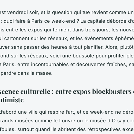
’est vendredi soir, et la question qui tue revient comme un
 quoi faire à Paris ce week-end ? La capitale déborde d’of
ais entre les expos qui ferment dans trois jours, les nouve
i cartonnent sur les réseaux, et les événements éphémère
uver sans passer des heures à tout planifier. Alors, plutô
rond sur les réseaux, voici une boussole pour profiter pl
à Paris, entre incontournables et découvertes fraîches, s
e perdre dans la masse.
scence culturelle : entre expos blockbusters 
ntimiste
 d’abord une ville qui respire l’art, et ce week-end ne dér
 grands musées comme le Louvre ou le musée d'Orsay con
s foules, surtout quand ils abritent des rétrospectives exce