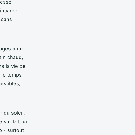
resse
incarne
é sans
ouges pour
ain chaud,
ns la vie de
e le temps
estibles,
 du soleil.
 sur la tour
p - surtout