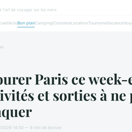
à l'art de voyager sur les mers
ueil
Actu
Bon plan
Camping
Croisière
Location
Tourisme
Vacance
Voy
an
ourer Paris ce week-
tivités et sorties à ne
quer
/2026 14:50 — 8 min de lecture