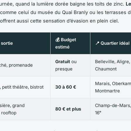
ournée, quand la lumière dorée baigne les toits de zinc.
Le
comme celui du musée du Quai Branly ou les terrasses 
offrent aussi cette sensation d’évasion en plein ciel.
💰 Budget
sortie
📍 Quartier idéal
estimé
Gratuit
ou
Belleville, Aligre
ché, promenade
presque
Chaumont
Marais, Oberkam
 petit théâtre, bistrot
30 à 60 €
Montmartre
sière, grand
Champ-de-Mars, 
80 € et plus
 rooftop
16ᵉ