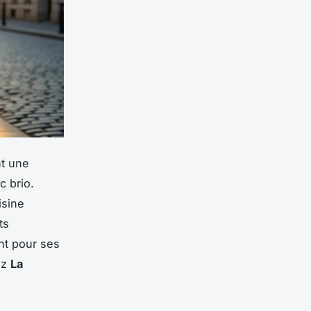
nt une
c brio.
isine
ts
ant pour ses
ez
La