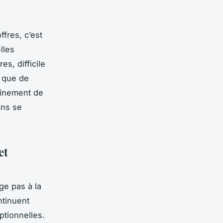
fres, c’est
lles
s, difficile
t que de
einement de
ans se
et
oge pas à la
tinuent
ptionnelles.