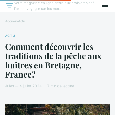
Votre magazine en ligne dédié aux croisières et à
l'art de voyager sur les mers
Accueil
›
Actu
ACTU
Comment découvrir les
traditions de la pêche aux
huîtres en Bretagne,
France?
Jules — 4 juillet 2024 — 7 min de lecture