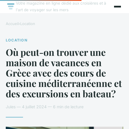
Votre magazine en ligne dédié aux croisières et à
l'art de voyager sur les mers
Accueil
›
Location
LOCATION
Où peut-on trouver une
maison de vacances en
Grèce avec des cours de
cuisine méditerranéenne et
des excursions en bateau?
Jules — 4 juillet 2024 — 6 min de lecture